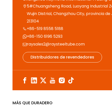
5#Chuangsheng Road, Luoyang Industrial Z

Wujin Distrial, Changzhou City, provincia de
213104
+86-519 8558 5188

+86-150 6196 5293

raysales2@raysteeltube.com

Distribuidores de revendedores
MÁS QUE DURADERO