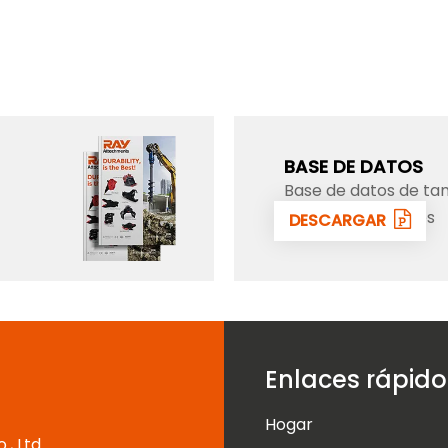
BASE DE DATOS
Base de datos de t
todos excavadores
DESCARGAR
Enlaces rápido
Hogar
, Ltd