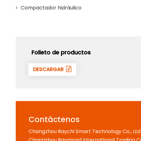
Compactador hidráulico
Folleto de productos
DESCARGAR
Contáctenos
Changzhou Raychi Smart Technology Co., Ltd
Changzhou Raymond International Trading Co.