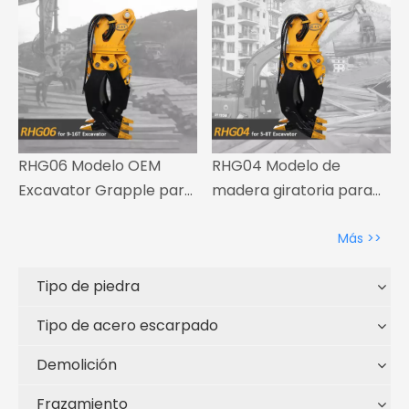
RHG06 Modelo OEM
RHG04 Modelo de
Excavator Grapple para
madera giratoria para
9-16 t Excavator
5-8 T Excavador
Más >>
Tipo de piedra
Tipo de acero escarpado
Demolición
Frazamiento