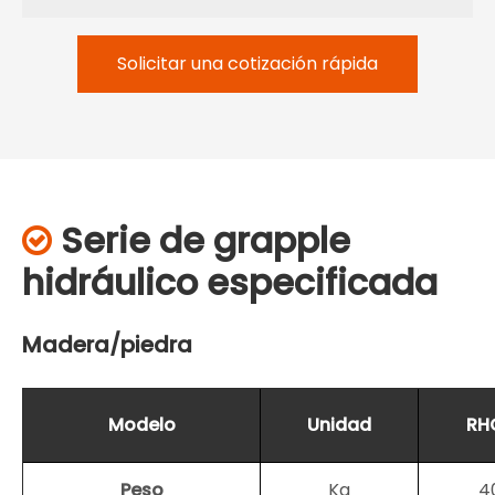
Solicitar una cotización rápida
Serie de grapple

hidráulico especificada
Madera/piedra
Modelo
Unidad
RH
Peso
Kg
4