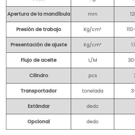
Apertura de la mandíbula
mm
1
Presión de trabajo
Kg/cm²
110
Presentación de ajuste
Kg/cm²
1
Flujo de aceite
L/M
30
Cilindro
pcs
Transportador
tonelada
3
Estándar
dedo
Opcional
dedo