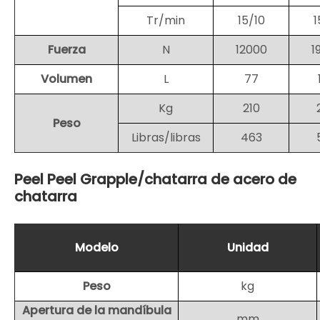
°
Tr/min
15/10
1
Fuerza
N
12000
1
Volumen
L
77
Kg
210
Peso
Libras/libras
463
Peel Peel Grapple/chatarra de acero de
chatarra
Modelo
Unidad
Peso
kg
Apertura de la mandíbula
mm