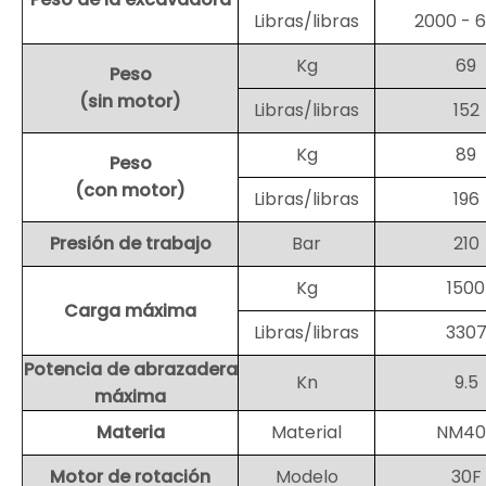
Libras/libras
2000 - 
Kg
69
Peso
(sin motor)
Libras/libras
152
Kg
89
Peso
(con motor)
Libras/libras
196
Presión de trabajo
Bar
210
Kg
1500
Carga máxima
Libras/libras
330
Potencia de abrazadera
Kn
9.5
máxima
Materia
Material
NM40
Motor de rotación
Modelo
30F