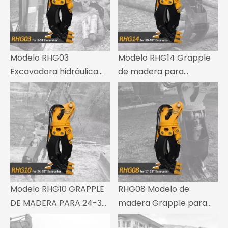
Modelo RHG03
Modelo RHG14 Grapple
Excavadora hidráulica
de madera para
Grapz de madera para
excavadoras de 30-40
una excavadora de 3-5
toneladas
toneladas
Modelo RHG10 GRAPPLE
RHG08 Modelo de
DE MADERA PARA 24-30
madera Grapple para
T EXCAVADOR
17-23 T Excavator