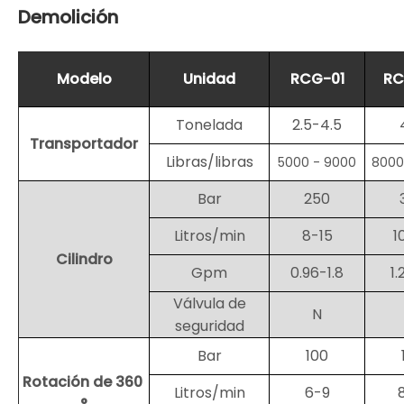
Demolición
Modelo
Unidad
RCG-01
RC
Tonelada
2.5-4.5
Transportador
Libras/libras
5000 - 9000
8000
Bar
250
Litros/min
8-15
1
Cilindro
Gpm
0.96-1.8
1.
Válvula de
N
seguridad
Bar
100
Rotación de 360 ​​
Litros/min
6-9