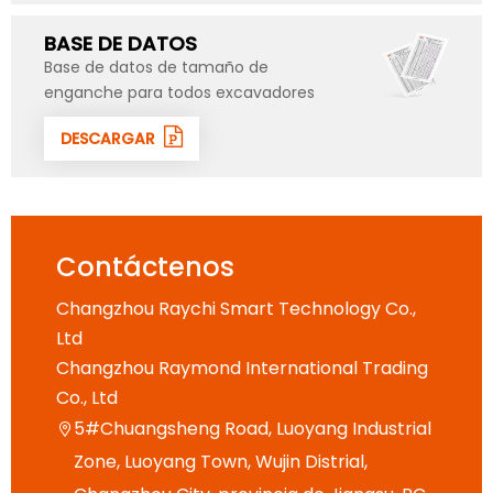
BASE DE DATOS
Base de datos de tamaño de
enganche para todos excavadores
DESCARGAR
Contáctenos
Changzhou Raychi Smart Technology Co.,
Ltd
Changzhou Raymond International Trading
Co., Ltd
5#Chuangsheng Road, Luoyang Industrial

Zone, Luoyang Town, Wujin Distrial,