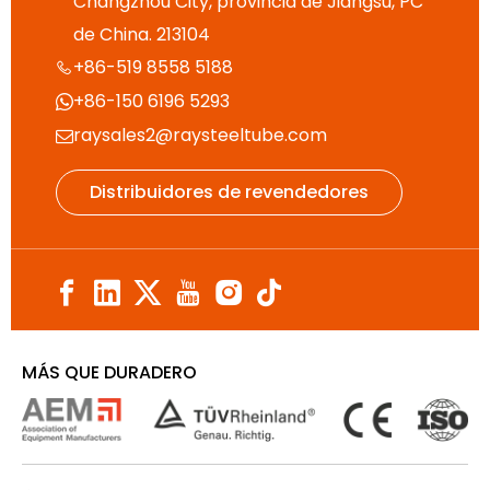
Changzhou City, provincia de Jiangsu, PC
de China. 213104
+86-519 8558 5188

+86-150 6196 5293

raysales2@raysteeltube.com

Distribuidores de revendedores
MÁS QUE DURADERO