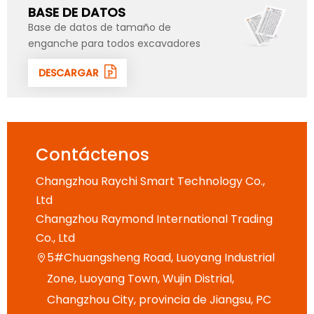
BASE DE DATOS
Base de datos de tamaño de
enganche para todos excavadores
DESCARGAR
Contáctenos
Changzhou Raychi Smart Technology Co.,
Ltd
Changzhou Raymond International Trading
Co., Ltd
5#Chuangsheng Road, Luoyang Industrial

Zone, Luoyang Town, Wujin Distrial,
Changzhou City, provincia de Jiangsu, PC