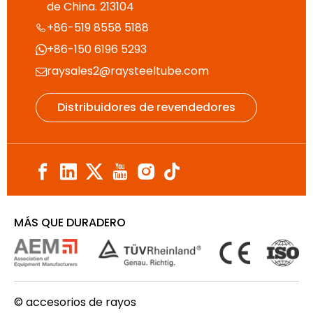
de China. 213104
+86-519 8558 5188

+86-150 6196 5293

raysales2@raysteeltube.com

Distribuidores de revendedores
MÁS QUE DURADERO
© accesorios de rayos