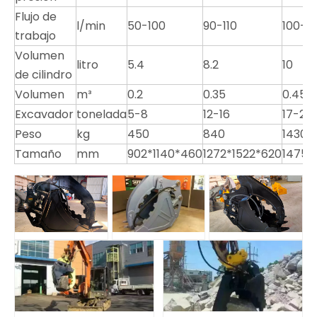
Flujo de
l/min
50-100
90-110
100-1
trabajo
Volumen
litro
5.4
8.2
10
de cilindro
Volumen
m³
0.2
0.35
0.45
Excavador
tonelada
5-8
12-16
17-23
Peso
kg
450
840
1430
Tamaño
mm
902*1140*460
1272*1522*620
1475*