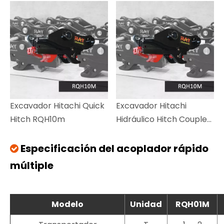
excavadoras de 15-27
excavador
toneladas
Excavador Hitachi Quick
Excavador Hitachi
Hitch RQH10m
Hidráulico Hitch Coupler
RQH10D
Especificación del acoplador rápido

múltiple
Modelo
Unidad
RQH01M