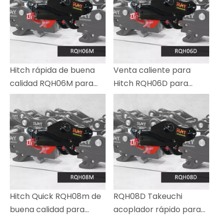
Hitch rápida de buena
Venta caliente para
calidad RQH06M para
Hitch RQH06D para
10-15 T Bucket Excavator
excavador de 10-15
toneladas
Hitch Quick RQH08m de
RQH08D Takeuchi
buena calidad para
acoplador rápido para