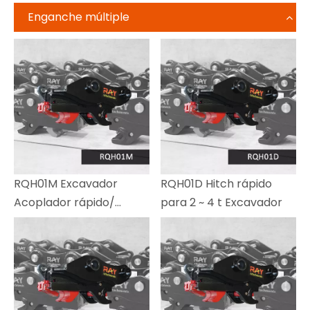
Enganche múltiple
RQH01M Excavador
RQH01D Hitch rápido
Acoplador rápido/
para 2 ~ 4 t Excavador
enganche