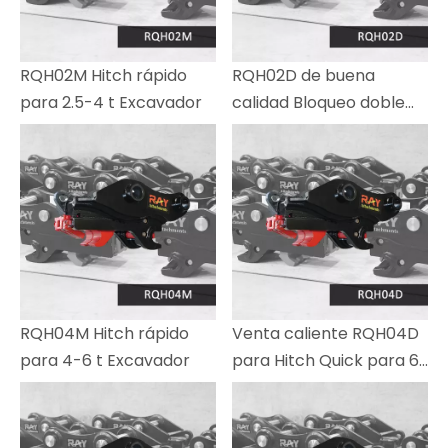
RQH02M Hitch rápido
RQH02D de buena
para 2.5-4 t Excavador
calidad Bloqueo doble
Hitch Safe para
contactar a la Tierra
para la excavadora
RQH04M Hitch rápido
Venta caliente RQH04D
para 4-6 t Excavador
para Hitch Quick para 6-
8 T Excavator