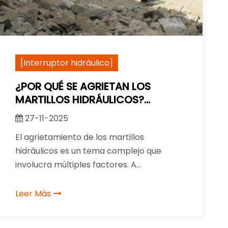
[Interruptor hidráulico]
¿POR QUÉ SE AGRIETAN LOS
MARTILLOS HIDRÁULICOS?
CAUSAS Y SOLUCIONES
27-11-2025
El agrietamiento de los martillos
hidráulicos es un tema complejo que
involucra múltiples factores. A
continuación se muestra un análisis
detallado de las causas del agrietamiento
Leer Más
del martillo hidráulico y las soluciones
correspondientes: