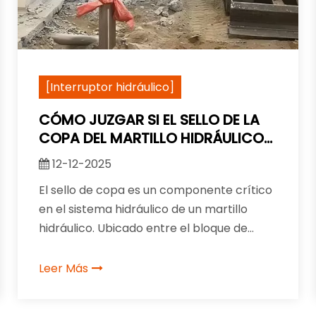
[Interruptor hidráulico]
CÓMO JUZGAR SI EL SELLO DE LA
COPA DEL MARTILLO HIDRÁULICO
ESTÁ DAÑADO: PAUTAS
12-12-2025
PRÁCTICAS
El sello de copa es un componente crítico
en el sistema hidráulico de un martillo
hidráulico. Ubicado entre el bloque de
cilindros trasero y el bloque de cilindros
delantero del martillo, desempeña un
Leer Más
papel vital en el sellado y la transmisión de
aceite hidráulico.