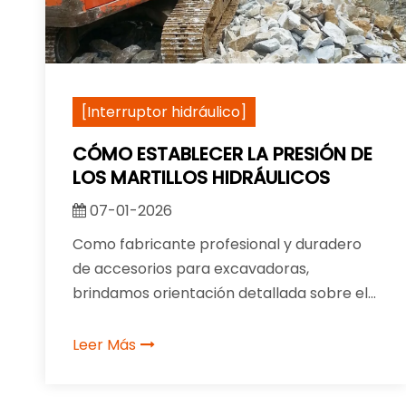
[Interruptor hidráulico]
CÓMO ESTABLECER LA PRESIÓN DE
LOS MARTILLOS HIDRÁULICOS
07-01-2026
Como fabricante profesional y duradero
de accesorios para excavadoras,
brindamos orientación detallada sobre el
ajuste de la presión del martillo hidráulico
para ayudarlo a optimizar el rendimiento y
Leer Más
extender la vida útil.