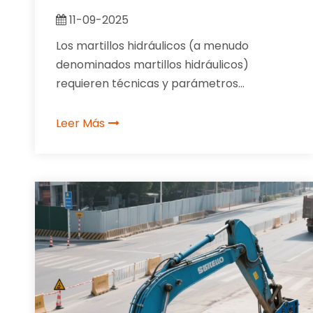
ROCAS DE DIFERENTES NIVELES DE
11-09-2025
DUREZA
Los martillos hidráulicos (a menudo
denominados martillos hidráulicos)
requieren técnicas y parámetros
operativos ajustados basados ​​en las
características de la roca para aumentar
Leer Más
la eficiencia y reducir el desgaste del
equipo.