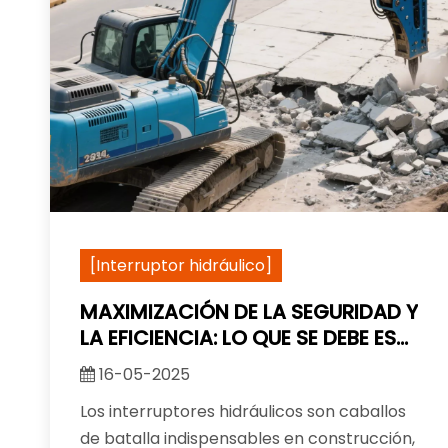
[Interruptor hidráulico]
MAXIMIZACIÓN DE LA SEGURIDAD Y
LA EFICIENCIA: LO QUE SE DEBE ES
ESENCIAL PARA LA OPERACIÓN DE
16-05-2025
INTERRUPTORES HIDRÁULICOS
Los interruptores hidráulicos son caballos
de batalla indispensables en construcción,