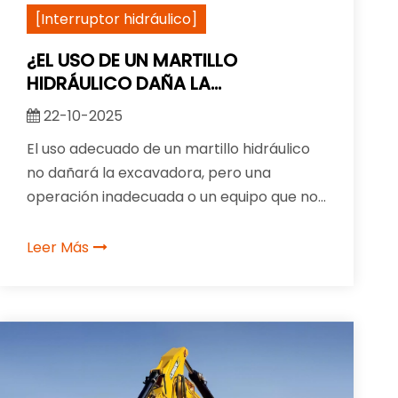
[Interruptor hidráulico]
¿EL USO DE UN MARTILLO
HIDRÁULICO DAÑA LA
EXCAVADORA?
22-10-2025
El uso adecuado de un martillo hidráulico
no dañará la excavadora, pero una
operación inadecuada o un equipo que no
coincide puede provocar daños
estructurales, sobrecalentamiento del
Leer Más
sistema hidráulico o desgaste prematuro
de los componentes.