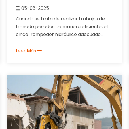
TIENE 5 OPCIONES
05-08-2025
Cuando se trata de realizar trabajos de
frenado pesados ​​de manera eficiente, el
cincel rompedor hidráulico adecuado
puede cambiar las reglas del juego. RAY
Attachments, un nombre confiable en
Leer Más
accesorios industriales, ofrece una línea
de cinceles rompedores hidráulicos que
combinan durabilidad, precisión y
versatilidad, diseñados para abordar todo,
desde sitios de construcción hasta
operaciones mineras.