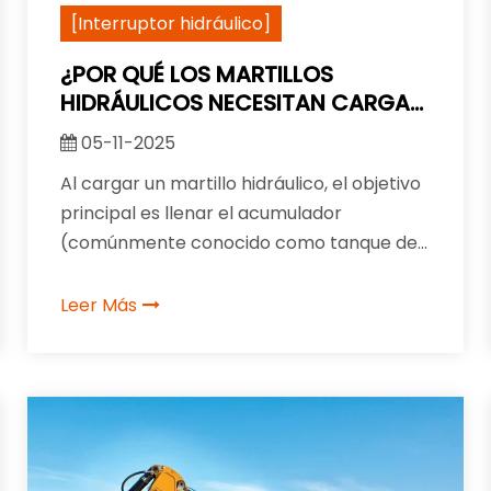
[Interruptor hidráulico]
¿POR QUÉ LOS MARTILLOS
HIDRÁULICOS NECESITAN CARGA
DE NITRÓGENO?
05-11-2025
Al cargar un martillo hidráulico, el objetivo
principal es llenar el acumulador
(comúnmente conocido como tanque de
nitrógeno) con nitrógeno. El nitrógeno
juega un papel crucial en el
Leer Más
funcionamiento de los martillos hidráulicos,
por las siguientes razones específicas: