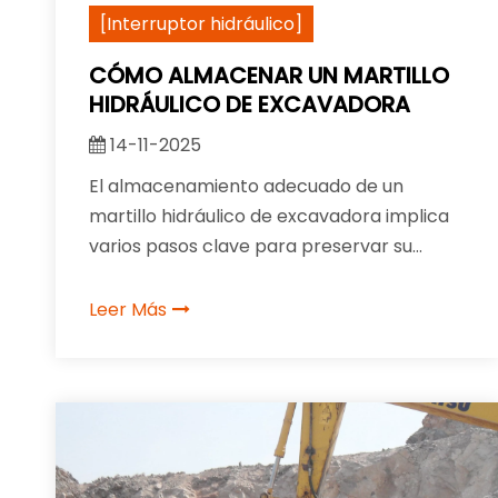
[Interruptor hidráulico]
CÓMO ALMACENAR UN MARTILLO
HIDRÁULICO DE EXCAVADORA
14-11-2025
El almacenamiento adecuado de un
martillo hidráulico de excavadora implica
varios pasos clave para preservar su
rendimiento y prolongar su vida útil. A
continuación se presentan pautas de
Leer Más
almacenamiento esenciales: