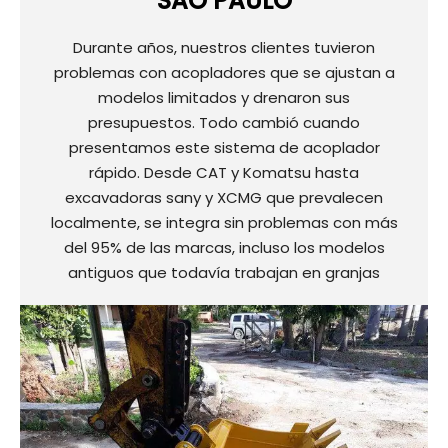
SÃO PAULO
Durante años, nuestros clientes tuvieron
problemas con acopladores que se ajustan a
modelos limitados y drenaron sus
presupuestos. Todo cambió cuando
presentamos este sistema de acoplador
rápido. Desde CAT y Komatsu hasta
excavadoras sany y XCMG que prevalecen
localmente, se integra sin problemas con más
del 95% de las marcas, incluso los modelos
antiguos que todavía trabajan en granjas
brasileñas.
La eficiencia de la rentabilidad realmente
resuena. Carlos, un contratista con sede en Río,
informó reducir los swaps de apego de 30
minutos a menos de 5 minutos, mientras
reducía los costos de adquisición en un 40% en