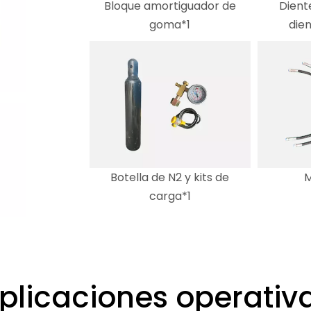
Bloque amortiguador de
Dient
goma*1
dien
Botella de N2 y kits de
M
carga*1
plicaciones operativ