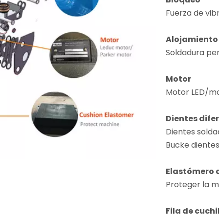
Fuerza de vib
Alojamiento
Soldadura pe
Motor
Motor LED/mo
Dientes dife
Dientes solda
Bucke dientes
Elastómero d
Proteger la 
Fila de cuchi