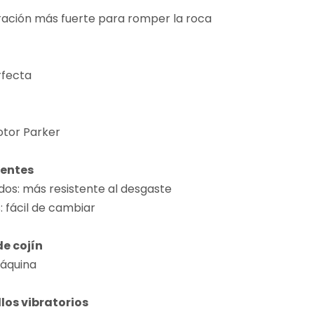
ración más fuerte para romper la roca
rfecta
tor Parker
rentes
dos: más resistente al desgaste
: fácil de cambiar
e cojín
máquina
llos vibratorios