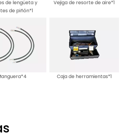
es de lengüeta y
Vejiga de resorte de aire*1
tes de piñón*1
anguera*4
Caja de herramientas*1
as