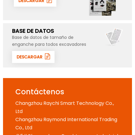
DESCARGAR
BASE DE DATOS
Base de datos de tamaño de
enganche para todos excavadores
DESCARGAR
Contáctenos
Changzhou Raychi Smart Technology Co.,
Ltd
Changzhou Raymond International Trading
Co., Ltd