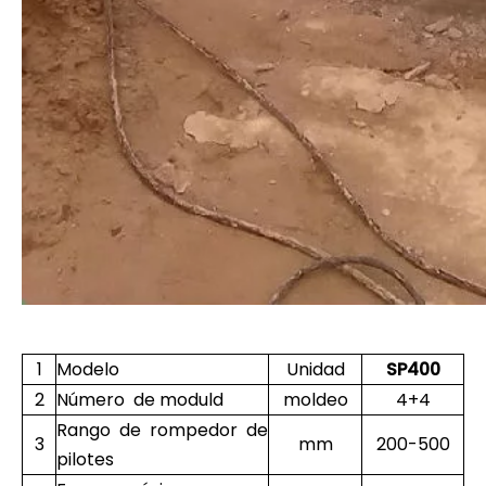
1
Modelo
Unidad
SP400
2
Número de moduld
moldeo
4+4
Rango de rompedor de
3
mm
200-500
pilotes