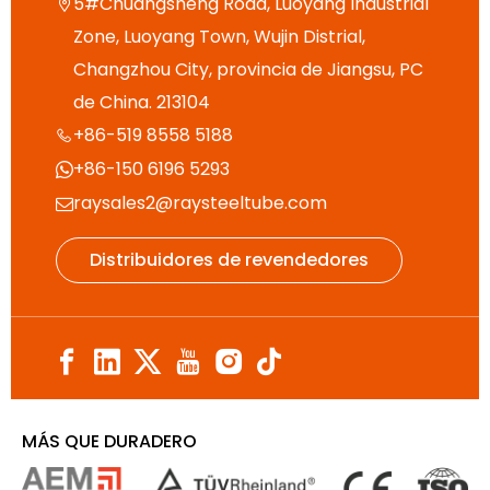
5#Chuangsheng Road, Luoyang Industrial

Zone, Luoyang Town, Wujin Distrial,
Changzhou City, provincia de Jiangsu, PC
de China. 213104
+86-519 8558 5188

+86-150 6196 5293

raysales2@raysteeltube.com

Distribuidores de revendedores
MÁS QUE DURADERO