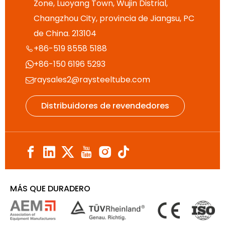
Zone, Luoyang Town, Wujin Distrial,
Changzhou City, provincia de Jiangsu, PC
de China. 213104
+86-519 8558 5188

+86-150 6196 5293

raysales2@raysteeltube.com

Distribuidores de revendedores
MÁS QUE DURADERO