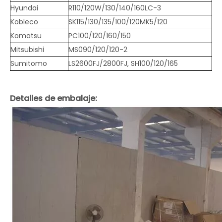
Hyundai
R110/120W/130/140/160LC-3
Kobleco
SK115/130/135/100/120MK5/120
Komatsu
PC100/120/160/150
Mitsubishi
MS090/120/120-2
Sumitomo
LS2600FJ/2800FJ, SH100/120/165
Detalles de embalaje: