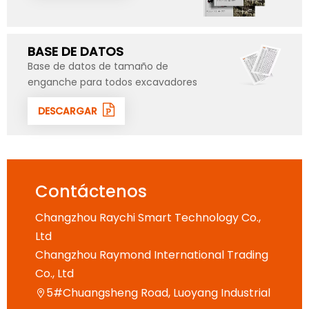
BASE DE DATOS
Base de datos de tamaño de
enganche para todos excavadores
DESCARGAR
Contáctenos
Changzhou Raychi Smart Technology Co.,
Ltd
Changzhou Raymond International Trading
Co., Ltd
5#Chuangsheng Road, Luoyang Industrial
