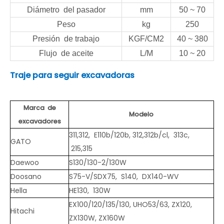
Diámetro del pasador
mm
50 ~ 70
Peso
kg
250
Presión de trabajo
KGF/CM2
40 ~ 380
Flujo de aceite
L/M
10 ~ 20
Traje para seguir excavadoras
Marca de
Modelo
excavadores
311,312, E110b/120b, 312,312b/cl, 313c,
GATO
215,315
Daewoo
S130/130-2/130W
Doosano
S75-V/SDX75, S140, DX140-WV
Hella
HE130, 130W
EX100/120/135/130, UHO53/63, ZX120,
Hitachi
ZX130W, ZX160W