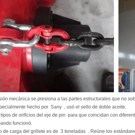
sión mecánica se presiona a las partes estructurales que no sob
pecialmente hecho por Sany , usó el sello de doble aceite.
tipos de orificios del eje de pin para que coincidan con diferent
ando funcionó.
so de carga del grillete es de 3 toneladas . Reúne los estándar