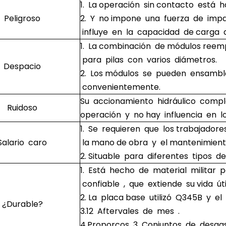
1. La operación sin contacto está ha
Peligroso
2. Y no impone una fuerza de impa
influye en la capacidad de carga d
1. La combinación de módulos reem
para pilas con varios diámetros.
Despacio
2. Los módulos se pueden ensambl
convenientemente.
Su accionamiento hidráulico compl
Ruidoso
operación y no hay influencia en l
1. Se requieren que los trabajadore
Salario caro
la mano de obra y el mantenimiento
2. Situable para diferentes tipos d
1. Está hecho de material militar 
confiable , que extiende su vida úti
2. La placa base utilizó Q345B y el
¿Durable?
3.12 Aftervales de mes .
4.Proporcos 3 Conjuntos de desgast