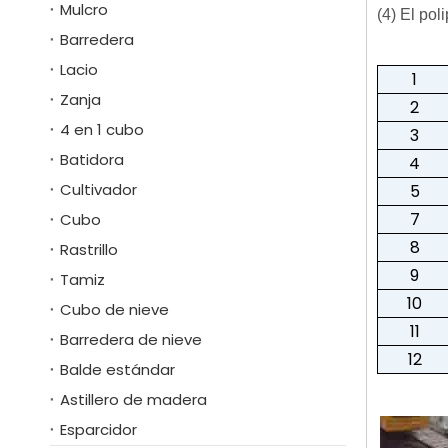
Mulcro
(4) El pol
Barredera
Lacio
1
Zanja
2
4 en 1 cubo
3
Batidora
4
Cultivador
5
7
Cubo
8
Rastrillo
9
Tamiz
10
Cubo de nieve
11
Barredera de nieve
12
Balde estándar
Astillero de madera
Esparcidor