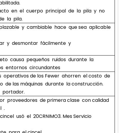
bilitada.
cto en el cuerpo principal de la pila y no
e la pila.
plazable y cambiable hace que sea aplicable
ar y desmontar fácilmente y
eto causa pequeños ruidos durante la
os entornos circundantes
s operativos de los Fewer ahorren el costo de
 de las máquinas durante la construcción.
e portador.
por proveedores de primera clase con calidad
l .
 cincel usó el 20CRNIMO3. Mes Servicio
e para el cincel.