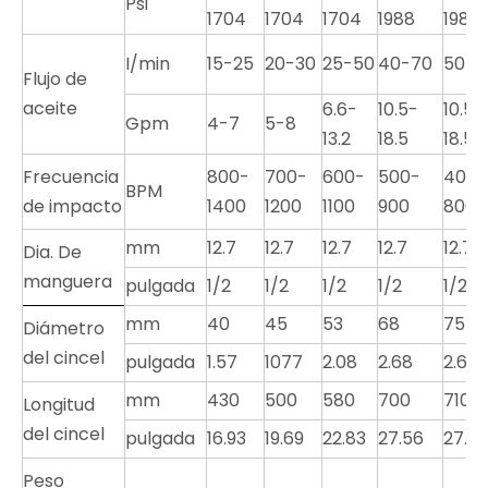
Psi
1704
1704
1704
1988
1988
I/min
15-25
20-30
25-50
40-70
50-9
Flujo de
aceite
6.6-
10.5-
10.5-
Gpm
4-7
5-8
13.2
18.5
18.5
Frecuencia
800-
700-
600-
500-
400-
BPM
de impacto
1400
1200
1100
900
800
mm
12.7
12.7
12.7
12.7
12.7
Dia. De
manguera
pulgada
1/2
1/2
1/2
1/2
1/2
mm
40
45
53
68
75
Diámetro
del cincel
pulgada
1.57
1077
2.08
2.68
2.68
mm
430
500
580
700
710
Longitud
del cincel
pulgada
16.93
19.69
22.83
27.56
27.95
Peso