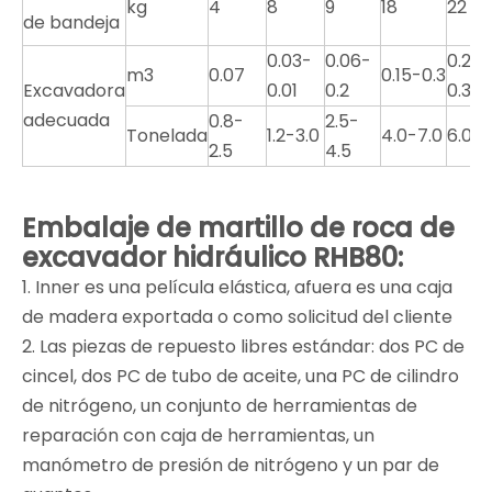
kg
4
8
9
18
22
de bandeja
0.03-
0.06-
0.2-
m3
0.07
0.15-0.3
Excavadora
0.01
0.2
0.35
adecuada
0.8-
2.5-
Tonelada
1.2-3.0
4.0-7.0
6.0-9
2.5
4.5
Embalaje de martillo de roca de
excavador hidráulico RHB80:
1. Inner es una película elástica, afuera es una caja
de madera exportada o como solicitud del cliente
2. Las piezas de repuesto libres estándar: dos PC de
cincel, dos PC de tubo de aceite, una PC de cilindro
de nitrógeno, un conjunto de herramientas de
reparación con caja de herramientas, un
manómetro de presión de nitrógeno y un par de