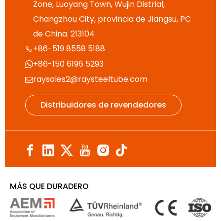
Zone, Luoyang Town, Wujin Distrial,
Changzhou City, provincia de Jiangsu, PC
de China. 213104
+86-519 8558 5188

+86-150 6196 5293

raysales2@raysteeltube.com

Distribuidores de revendedores
MÁS QUE DURADERO