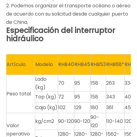
2. Podemos organizar el transporte océano o aéreo
de acuerdo con su solicitud desde cualquier puerto
de China.
Especificación del interruptor
hidráulico
Artículo
Modelo
RHB40
RHB45
RHB53
RHB68*
RHB7
Lado
70
95
158
263
334
(kg)
Peso total
Top (kg)
72
95
158
343
409
Caja (kg)
102
129
180
361
450
90-
kg/cm2
90-120
90-120
110-140
120-
Valor
120
operativo
1280-
1280-
1280-
1562-
1562