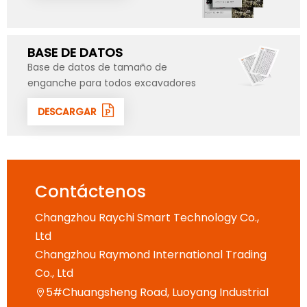
BASE DE DATOS
Base de datos de tamaño de
enganche para todos excavadores
DESCARGAR
Contáctenos
Changzhou Raychi Smart Technology Co.,
Ltd
Changzhou Raymond International Trading
Co., Ltd
5#Chuangsheng Road, Luoyang Industrial
