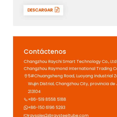
DESCARGAR
Contáctenos
Changzhou Raychi Smart Technology Co., Ltd
Changzhou Raymond International Trading Co.
5#Chuangsheng Road, Luoyang Industrial Z

Wujin Distrial, Changzhou City, provincia de
213104
+86-519 8558 5188

+86-150 6196 5293

raysales2@raysteeltube.com
