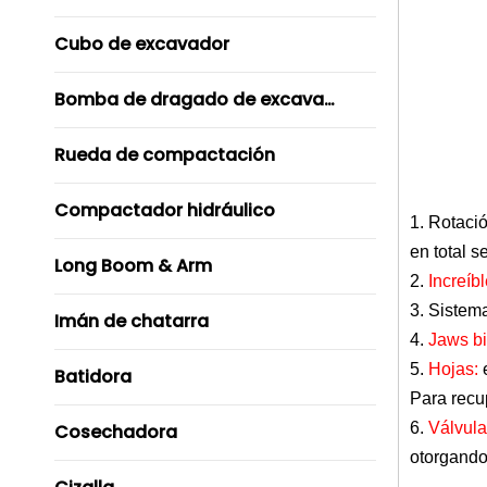
Cubo de excavador
Bomba de dragado de excavador
Rueda de compactación
Compactador hidráulico
1.
Rotació
en total 
Long Boom & Arm
2.
Increíb
3. Sistem
Imán de chatarra
4.
Jaws b
5.
Hojas:
Batidora
Para recup
6.
Válvula
Cosechadora
otorgando