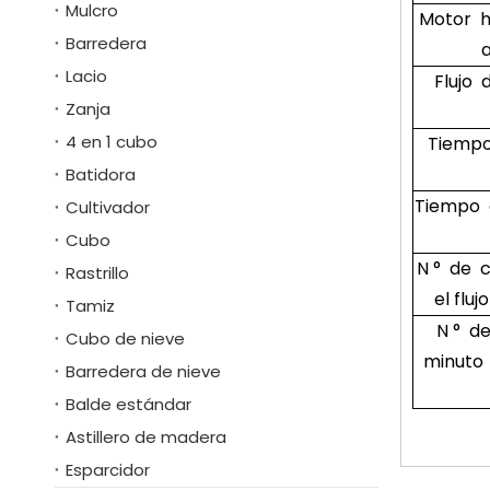
Mulcro
Motor h
Barredera
Lacio
Flujo
Zanja
4 en 1 cubo
Tiempo
Batidora
Tiempo 
Cultivador
Cubo
N ° de 
Rastrillo
el flu
Tamiz
N ° d
Cubo de nieve
minuto 
Barredera de nieve
Balde estándar
Astillero de madera
Esparcidor