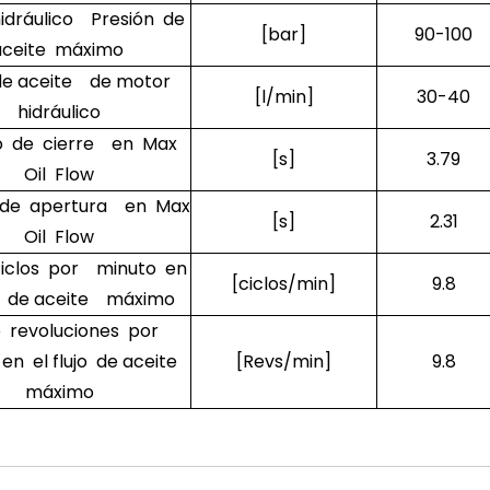
idráulico Presión de
[bar]
90-100
aceite máximo
 de aceite de motor
[l/min]
30-40
hidráulico
 de cierre en Max
[s]
3.79
Oil Flow
de apertura en Max
[s]
2.31
Oil Flow
ciclos por minuto en
[ciclos/min]
9.8
jo de aceite máximo
e revoluciones por
en el flujo de aceite
[Revs/min]
9.8
máximo