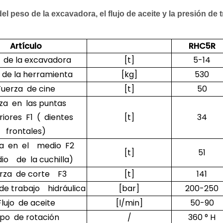
el peso de la excavadora, el flujo de aceite y la presión de
Artículo
RHC5R
 de la excavadora
[t]
5-14
 de la herramienta
[kg]
530
Fuerza de cine
[t]
50
za en las puntas
iores F1 ( dientes
[t]
34
frontales)
za en el medio F2
[t]
51
io de la cuchilla)
rza de corte F3
[t]
141
de trabajo hidráulica
[bar]
200-250
Flujo de aceite
[l/min]
50-90
ipo de rotación
/
360 ° H