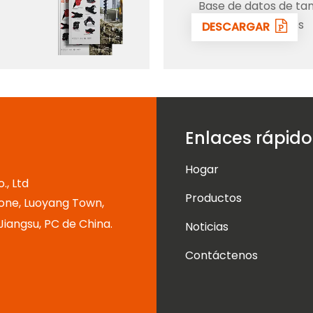
Base de datos de t
todos excavadores
DESCARGAR
Enlaces rápido
Hogar
, Ltd
Productos
one, Luoyang Town,
 Jiangsu, PC de China.
Noticias
Contáctenos