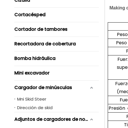
Cizalla
Making d
Cortacésped
Cortador de tambores
Peso
Peso
Recortadora de cobertura
Bomba hidráulica
Fuer
super
Mini excavador
Fuer
Cargador de minúsculas
(med
Mni Skid Steer
Fue
Dirección de skid
Presión 
Adjuntos de cargadores de novero de skid
T