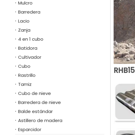
Mulcro
Barredera
Lacio
Zanja
4 en 1 cubo
Batidora
Cultivador
Cubo
RHB1
Rastrillo
Tamiz
Cubo de nieve
Barredera de nieve
Balde estándar
Astillero de madera
Esparcidor