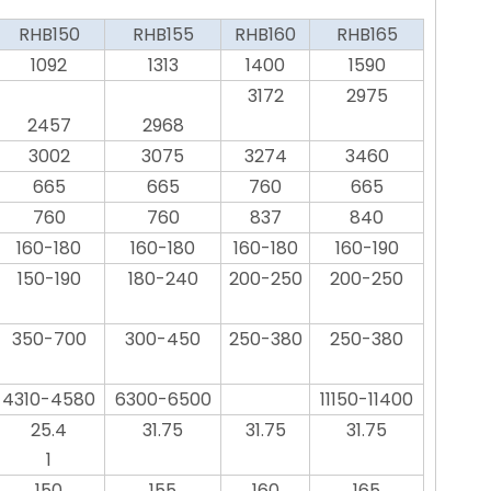
RHB150
RHB155
RHB160
RHB165
1092
1313
1400
1590
3172
2975
2457
2968
3002
3075
3274
3460
665
665
760
665
760
760
837
840
160-180
160-180
160-180
160-190
150-190
180-240
200-250
200-250
350-700
300-450
250-380
250-380
4310-4580
6300-6500
11150-11400
25.4
31.75
31.75
31.75
1
150
155
160
165