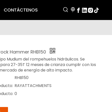
CONTÁCTENOS
Rock Hammer RHB150
tipo Mudium del rompehuelos hidráulicos. Se
r para 27-35T 12 meses de crianza cumplir con los
 mercado de energía de alto impacto.
RHB150
oducto:
RAYATTACHMENTS
oducto:
0
r