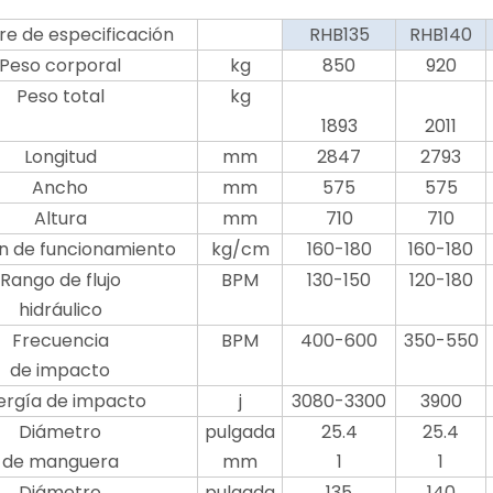
e de especificación
RHB135
RHB140
Peso corporal
kg
850
920
Peso total
kg
1893
2011
Longitud
mm
2847
2793
Ancho
mm
575
575
Altura
mm
710
710
n de funcionamiento
kg/cm
160-180
160-180
Rango de flujo
BPM
130-150
120-180
hidráulico
Frecuencia
BPM
400-600
350-550
de impacto
ergía de impacto
j
3080-3300
3900
Diámetro
pulgada
25.4
25.4
de manguera
mm
1
1
Diámetro
pulgada
135
140