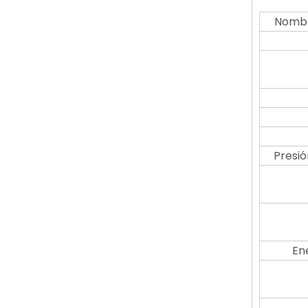
Nombr
Presió
En