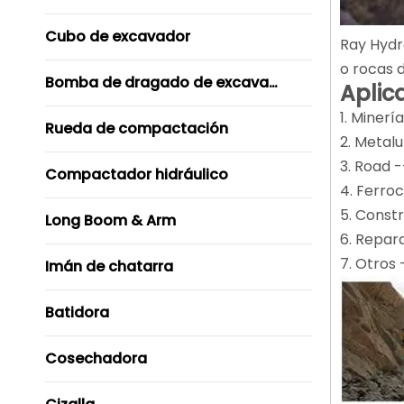
Cubo de excavador
Ray Hydr
o rocas 
Bomba de dragado de excavador
Aplic
1. Minerí
Rueda de compactación
2. Metalu
3. Road -
Compactador hidráulico
4. Ferroc
5. Const
Long Boom & Arm
6. Repar
7. Otros
Imán de chatarra
Batidora
Cosechadora