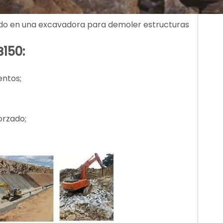
pado en una excavadora para demoler estructuras
B150:
entos;
orzado;