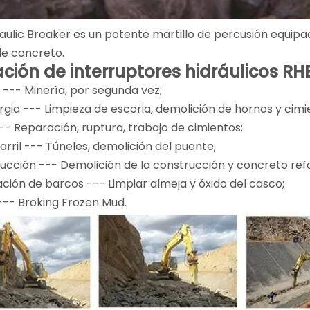
aulic Breaker es un potente martillo de percusión equi
de concreto.
ación de interruptores hidráulicos RH
a --- Minería, por segunda vez;
rgia --- Limpieza de escoria, demolición de hornos y cimi
-- Reparación, ruptura, trabajo de cimientos;
arril --- Túneles, demolición del puente;
rucción --- Demolición de la construcción y concreto ref
ación de barcos --- Limpiar almeja y óxido del casco;
 --- Broking Frozen Mud.