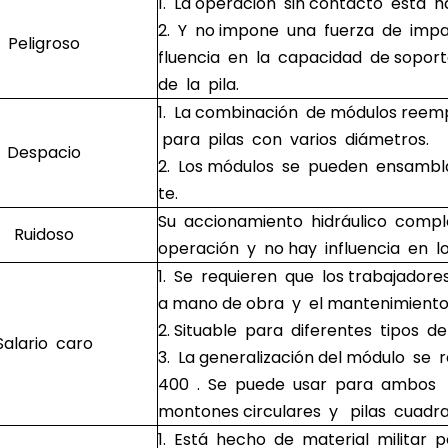
1. La operación sin contacto está ha
2. Y no impone una fuerza de impa
Peligroso
fluencia en la capacidad de sopor
de la pila.
1. La combinación de módulos reem
para pilas con varios diámetros.
Despacio
2. Los módulos se pueden ensamb
te.
Su accionamiento hidráulico compl
Ruidoso
operación y no hay influencia en l
1. Se requieren que los trabajadore
a mano de obra y el mantenimiento
2. Situable para diferentes tipos de
Salario caro
3. La generalización del módulo se
400 . Se puede usar para ambos ​
montones circulares y pilas cuad
1. Está hecho de material militar 