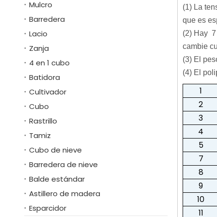
Mulcro
(1) La ten
Barredera
que es es
Lacio
(2) Hay 7 
cambie cu
Zanja
(3) El pe
4 en 1 cubo
(4) El pol
Batidora
1
Cultivador
2
Cubo
3
Rastrillo
4
Tamiz
5
Cubo de nieve
7
Barredera de nieve
8
Balde estándar
9
Astillero de madera
10
Esparcidor
11