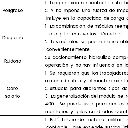
1. La operación sin contacto está ha
Peligroso
2. Y no impone una fuerza de impa
influye en la capacidad de carga d
1. La combinación de módulos reem
para pilas con varios diámetros.
Despacio
2. Los módulos se pueden ensambl
convenientemente.
Su accionamiento hidráulico compl
Ruidoso
operación y no hay influencia en l
1. Se requieren que los trabajadore
a mano de obra y el mantenimiento 
Caro
2. Situable para diferentes tipos d
salario
3. La generalización del módulo se
400 . Se puede usar para ambos ci
montones y pilas cuadradas camb
1. Está hecho de material militar 
confiable , que extiende su vida útil