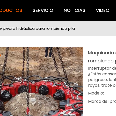
ODUCTOS
SERVICIO
NOTICIAS
VIDEO
e piedra hidráulica para rompiendo pila
Maquinaria 
rompiendo 
Interruptor d
¿Estás cansad
peligroso, len
rayos, trate 
Modelo:
Marca del pr