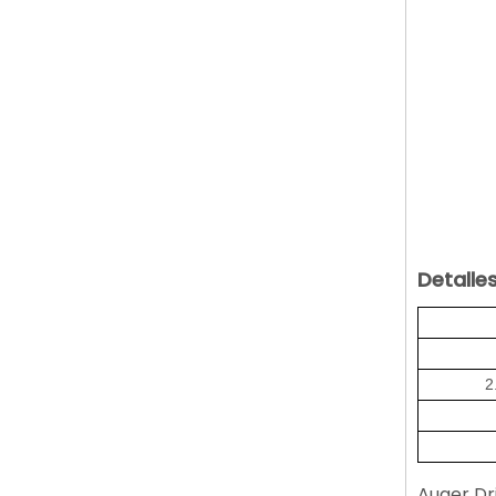
Detalles
2
Auger Dr