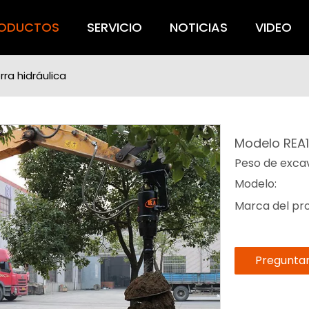
ODUCTOS
SERVICIO
NOTICIAS
VIDEO
ra hidráulica
Modelo REA1
Peso de excav
Modelo:
Marca del pr
Pregunta