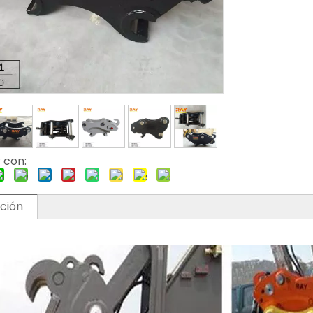
 con:
ción