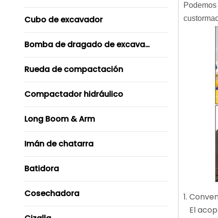
Podemos d
Cubo de excavador
custormad
Bomba de dragado de excavador
Rueda de compactación
Compactador hidráulico
Long Boom & Arm
Imán de chatarra
Batidora
Cosechadora
1. Conven
El acopl