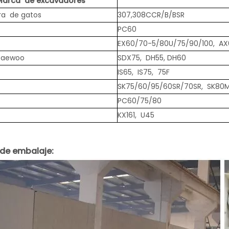
Marca de excavadores
ra de gatos
307,308CCR/B/BSR
PC60
EX60/70-5/80U/75/90/100, AX
Daewoo
SDX75, DH55, DH60
IS65, IS75, 75F
SK75/60/95/60SR/70SR, SK80
PC60/75/80
KX161, U45
 de embalaje: