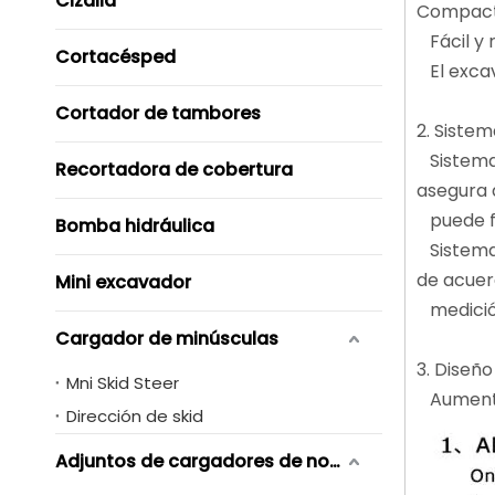
Cizalla
Compact
Fácil y 
Cortacésped
El excav
Cortador de tambores
2. Siste
Sistema 
Recortadora de cobertura
asegura 
puede fun
Bomba hidráulica
Sistema 
de acuer
Mini excavador
medición.
Cargador de minúsculas
3. Diseñ
Mni Skid Steer
Aumento 
Dirección de skid
Adjuntos de cargadores de novero de skid