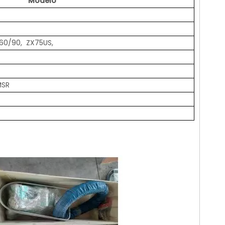
Modelo
60/90, ZX75US,
MSR