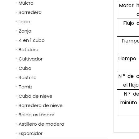
Mulcro
Motor h
Barredera
Lacio
Flujo
Zanja
4 en 1 cubo
Tiempo
Batidora
Tiempo 
Cultivador
Cubo
N ° de 
Rastrillo
el flu
Tamiz
N ° d
Cubo de nieve
minuto 
Barredera de nieve
Balde estándar
Astillero de madera
Esparcidor