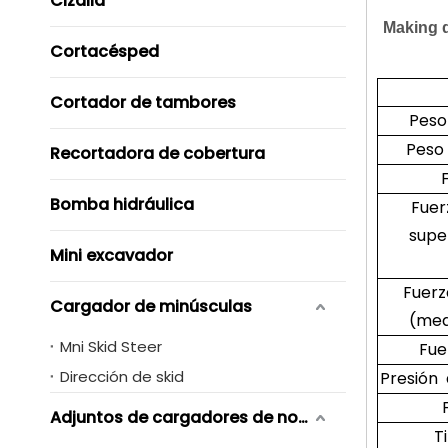
Cizalla
Making d
Cortacésped
Cortador de tambores
Peso
Peso
Recortadora de cobertura
Bomba hidráulica
Fuer
super
Mini excavador
Fuer
Cargador de minúsculas
(med
Mni Skid Steer
Fue
Dirección de skid
Presión 
Adjuntos de cargadores de novero de skid
T