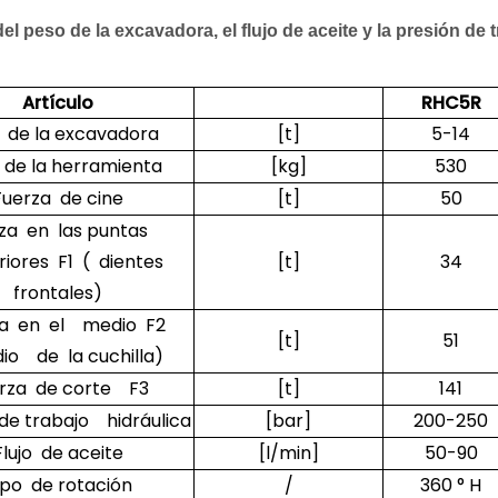
el peso de la excavadora, el flujo de aceite y la presión de
Artículo
RHC5R
 de la excavadora
[t]
5-14
 de la herramienta
[kg]
530
Fuerza de cine
[t]
50
za en las puntas
iores F1 ( dientes
[t]
34
frontales)
za en el medio F2
[t]
51
io de la cuchilla)
rza de corte F3
[t]
141
de trabajo hidráulica
[bar]
200-250
Flujo de aceite
[l/min]
50-90
ipo de rotación
/
360 ° H