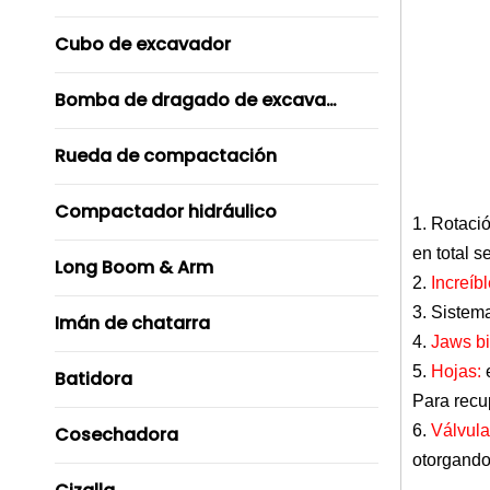
Cubo de excavador
Bomba de dragado de excavador
Rueda de compactación
Compactador hidráulico
1.
Rotació
en total 
Long Boom & Arm
2.
Increíb
3. Sistem
Imán de chatarra
4.
Jaws b
5.
Hojas:
Batidora
Para recup
6.
Válvula
Cosechadora
otorgando