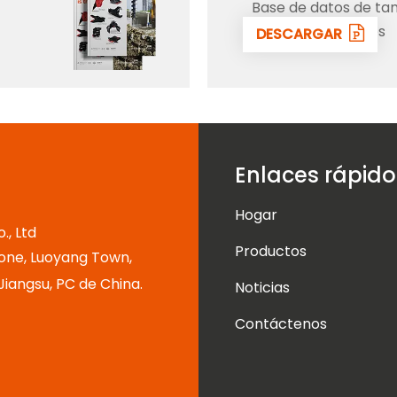
Base de datos de t
todos excavadores
DESCARGAR
Enlaces rápido
Hogar
, Ltd
Productos
one, Luoyang Town,
 Jiangsu, PC de China.
Noticias
Contáctenos