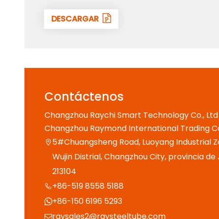
DESCARGAR
Contáctenos
Changzhou Raychi Smart Technology Co., Ltd
Changzhou Raymond International Trading Co.
5#Chuangsheng Road, Luoyang Industrial Z

Wujin Distrial, Changzhou City, provincia de
213104
+86-519 8558 5188

+86-150 6196 5293

raysales2@raysteeltube.com
