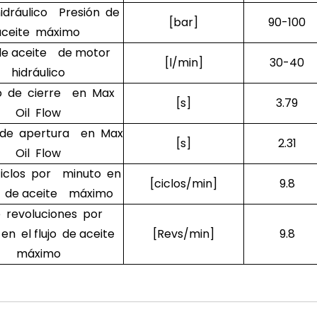
idráulico Presión de
[bar]
90-100
aceite máximo
 de aceite de motor
[l/min]
30-40
hidráulico
 de cierre en Max
[s]
3.79
Oil Flow
de apertura en Max
[s]
2.31
Oil Flow
ciclos por minuto en
[ciclos/min]
9.8
jo de aceite máximo
e revoluciones por
en el flujo de aceite
[Revs/min]
9.8
máximo