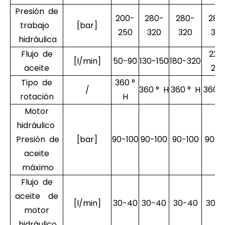
Presión de
200-
280-
280-
280
trabajo
[bar]
250
320
320
320
hidráulica
Flujo de
220
[l/min]
50-90
130-150
180-320
aceite
25
Tipo de
360 °
/
360 ° H
360 ° H
360 °
rotación
H
Motor
hidráulico
Presión de
[bar]
90-100
90-100
90-100
90-1
aceite
máximo
Flujo de
aceite de
[l/min]
30-40
30-40
30-40
30-
motor
hidráulico