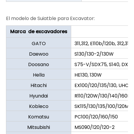
El modelo de Suiatble para Excavator:
Marca de excavadores
GATO
311,312, E110b/120b, 312,312b
Daewoo
S130/130-2/130W
Doosano
S75-V/SDX75, S140, DX1
Hella
HE130, 130W
Hitachi
EX100/120/135/130, UHO53
Hyundai
R110/120W/130/140/160LC
Kobleco
SK115/130/135/100/120MK
Komatsu
PC100/120/160/150
Mitsubishi
MS090/120/120-2