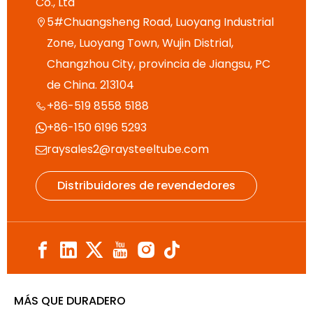
Co., Ltd
5#Chuangsheng Road, Luoyang Industrial

Zone, Luoyang Town, Wujin Distrial,
Changzhou City, provincia de Jiangsu, PC
de China. 213104
+86-519 8558 5188

+86-150 6196 5293

raysales2@raysteeltube.com

Distribuidores de revendedores
MÁS QUE DURADERO