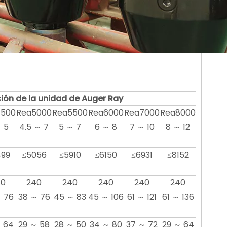
ón de la unidad de Auger Ray
4500
Rea5000
Rea5500
Rea6000
Rea7000
Rea8000
 5
4.5 ～ 7
5 ～ 7
6 ～ 8
7 ～ 10
8 ～ 12
499
≤5056
≤5910
≤6150
≤6931
≤8152
40
240
240
240
240
240
 76
38 ～ 76
45 ～ 83
45 ～ 106
61 ～ 121
61 ～ 136
 64
29 ～ 58
28 ～ 50
34 ～ 80
37 ～ 72
29 ～ 64