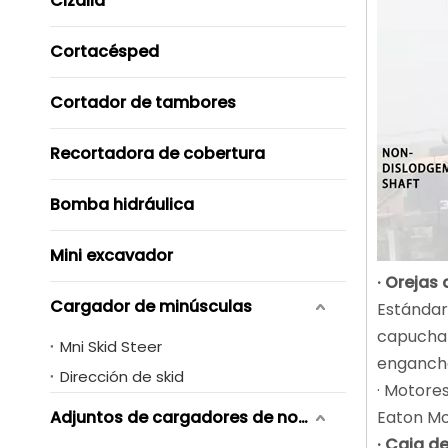
Cizalla
Cortacésped
Cortador de tambores
Recortadora de cobertura
Bomba hidráulica
Mini excavador
· Orejas
Cargador de minúsculas
Estándar
capucha 
Mni Skid Steer
enganch
Dirección de skid
· Motores
Adjuntos de cargadores de novero de skid
Eaton Mot
· Caja d