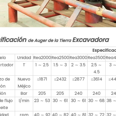
ificación
Excavadora
de Auger de la Tierra
Especificaci
elo
Unidad
Rea2000
Rea2500
Rea3000
Rea3500
Rea
rtador
T
1 ～ 2.5
1.5 ～ 3
2 ～ 3.5
2.5 ～
3 ～
4.5
zo de
Nuevo
≤1871
≤2432
≤2877
≤3614
≤4
ión
Méjico
ión
Bar
205
205
240
240
2
e flujo
l/min
23 ～ 53
30 ～ 61
30 ～ 61
30 ～ 68
38 ～
eite
idad
rpm
40 ～ 92
40 ～ 82
40 ～ 81
32 ～ 72
32 ～