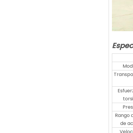
Espec
Mod
Transpo
Esfuer
tors
Pres
Rango d
de ac
Veloc