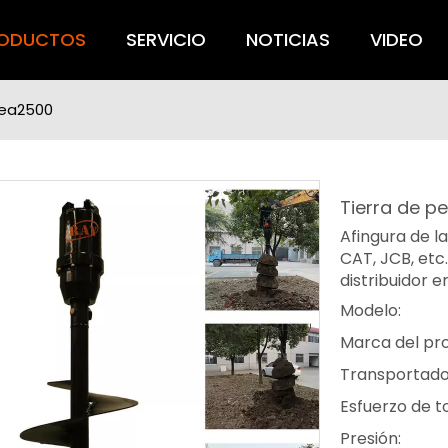
ODUCTOS
SERVICIO
NOTICIAS
VIDEO
Rea2500
Tierra de p
Afingura de 
CAT, JCB, etc
distribuidor e
Modelo:
Marca del pr
Transportado
Esfuerzo de to
Presión: