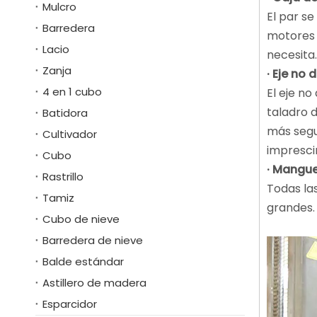
Mulcro
El par se
Barredera
motores s
Lacio
necesita.
Zanja
· Eje no 
4 en 1 cubo
El eje n
taladro d
Batidora
más segu
Cultivador
impresci
Cubo
· Mangu
Rastrillo
Todas la
Tamiz
grandes. 
Cubo de nieve
Barredera de nieve
Balde estándar
Astillero de madera
Esparcidor