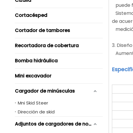
Cizalla
puede fun
Sistema 
Cortacésped
de acuer
medición.
Cortador de tambores
3. Diseñ
Recortadora de cobertura
Aumento 
Bomba hidráulica
Especif
Mini excavador
Cargador de minúsculas
Mni Skid Steer
Dirección de skid
Adjuntos de cargadores de novero de skid