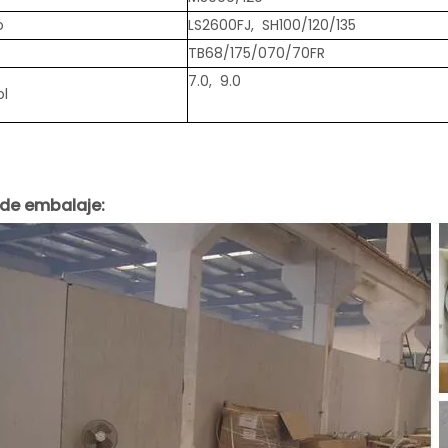
o
LS2600FJ, SH100/120/135
TB68/175/070/70FR
7.0, 9.0
ol
 de embalaje: