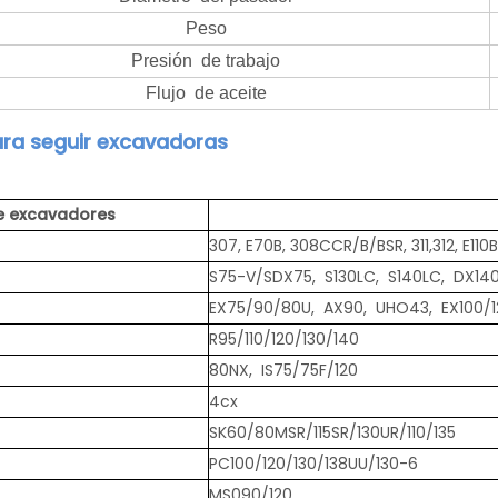
Peso
Presión de trabajo
Flujo de aceite
ara seguir excavadoras
 excavadores
307, E70B, 308CCR/B/BSR, 311,312, E110
S75-V/SDX75, S130LC, S140LC, DX14
EX75/90/80U, AX90, UHO43, EX100/12
R95/110/120/130/140
80NX, IS75/75F/120
4cx
SK60/80MSR/115SR/130UR/110/135
PC100/120/130/138UU/130-6
MS090/120