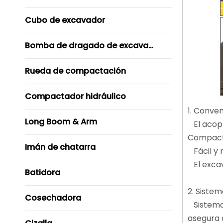
Cubo de excavador
Bomba de dragado de excavador
Rueda de compactación
Compactador hidráulico
1. Conven
Long Boom & Arm
El acopl
Compact
Imán de chatarra
Fácil y 
El excav
Batidora
2. Siste
Cosechadora
Sistema 
asegura 