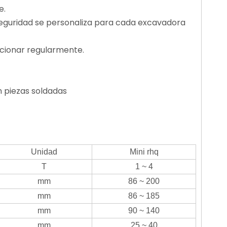
e.
seguridad se personaliza para cada excavadora
funcionar regularmente.
 piezas soldadas
Unidad
Mini rhq
T
1 ~ 4
mm
86 ~ 200
mm
86 ~ 185
mm
90 ~ 140
mm
25 ~ 40