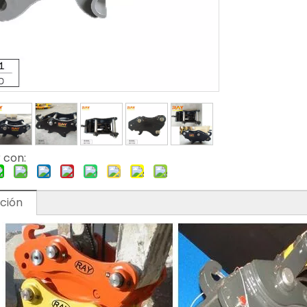
 con:
ción