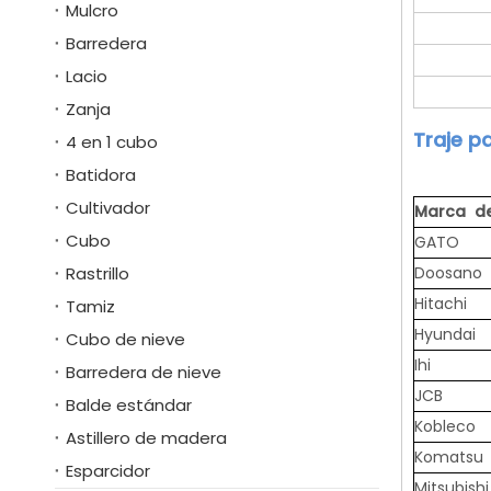
Mulcro
Barredera
Lacio
Zanja
Traje p
4 en 1 cubo
Batidora
Cultivador
Marca de
Cubo
GATO
Rastrillo
Doosano
Hitachi
Tamiz
Hyundai
Cubo de nieve
Ihi
Barredera de nieve
JCB
Balde estándar
Kobleco
Astillero de madera
Komatsu
Esparcidor
Mitsubishi