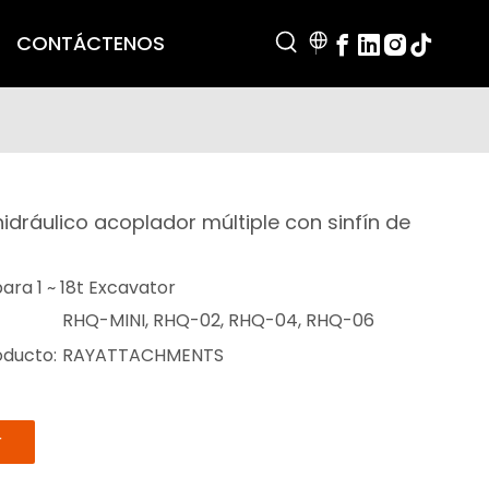
CONTÁCTENOS
idráulico acoplador múltiple con sinfín de
ara 1 ~ 18t Excavator
RHQ-MINI, RHQ-02, RHQ-04, RHQ-06
oducto:
RAYATTACHMENTS
r