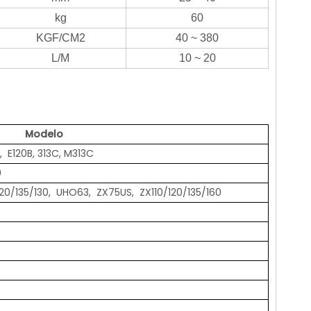
kg
60
KGF/CM2
40 ~ 380
L/M
10 ~ 20
Modelo
B, E120B, 313C, M313C
0
0/135/130, UHO63, ZX75US, ZX110/120/135/160